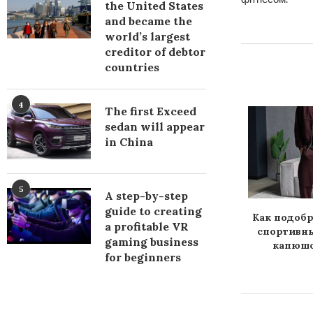
the United States
and became the
world’s largest
creditor of debtor
countries
4
The first Exceed
Choosing a barbecue for a
sedan will appear
summer residence and...
in China
5
A step-by-step
guide to creating
фітнес-студії в
Как подоб
a profitable VR
таї зріс
спортивн
gaming business
капюшо
for beginners