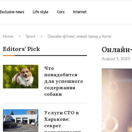
Exclusive news
Life style
Cars
Internet
Home
Sport
Онлайн-фітнес: новий тренд у Китаї
Editors’ Pick
Онлайн-
August 5, 2023
Что
понадобится
для успешного
содержания
собаки
Услуги СТО в
Харькове:
секрет