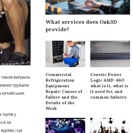
What services does Oak3D
provide?
Commercial
Coustic Power
 також виграла
Refrigeration
Logic AMP-460:
 демонстрували
Equipment
what is it, what is
Repair: Causes of
it used for, and
а китайських
Failure and the
common failures
Details of the
Work
 залів у
ься за
вдома, і ця