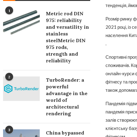
тенденція, ймо
1
Metric rod DIN
Розмір ринку ф
975: reliability
and versatility in
2021 році, із с
stainless
населення Кита
steelMetric DIN
.
975 rods,
strength and
Спортивні прог
reliability
споживачів. Ко
онлайн-курси ф
2
TurboRender: a
фітнесу та про
powerful
також допомага
advantage in the
world of
Пандемія підви
architectural
пандемія приск
rendering
залів створюют
клієнтську баз
3
China bypassed
фітнесом.