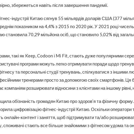
вірно, збережеться навіть після завершення пандемії.
ітнес-індустрії Китаю сягнув 55 мільярдів доларів США (377 мілья
ереднім показником на 4,4% з 2015 по 2020 рік. У 2021 році чисель
ю становила 70,29 мільйона осіб, що становило 5,02% від загал
рами, такі як Keep, Codoon і Mi Fit, стають дуже популярними сер
ристувачі програми можуть легко отримувати поради щодо тренув
ітнесу та персональні студії тренувань, спілкуватися з іншими 
фесійними тренерами просто за допомогою своїх смартфонів. Ця 
є компаніям розширювати відносини з клієнтами на іншому рівні, н
щила обізнаність громадян Китаю про здоров’я та фізичну форму. 
орила цифровізацію фітнес-індустрії Китаю. Оскільки оператори
ь онлайн-контент і заняття, щоб підтримувати та/або розширюва
у, споживачі стають все більше знайомими з фітнесом удома та о