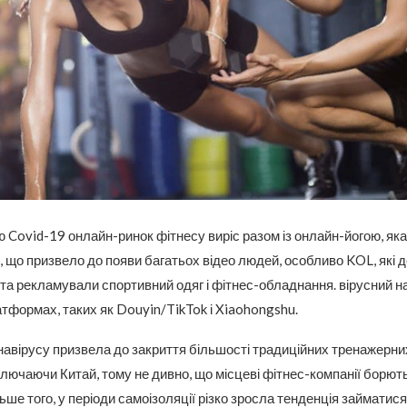
 Covid-19 онлайн-ринок фітнесу виріс разом із онлайн-йогою, яка
, що призвело до появи багатьох відео людей, особливо KOL, які
та рекламували спортивний одяг і фітнес-обладнання. вірусний н
тформах, таких як Douyin/TikTok і Xiaohongshu.
авірусу призвела до закриття більшості традиційних тренажерних
включаючи Китай, тому не дивно, що місцеві фітнес-компанії борют
ше того, у періоди самоізоляції різко зросла тенденція займатися 