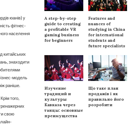
рдів юанів) у
A step-by-step
Features and
guide to creating
nuances of
ність фітнес-
a profitable VR
studying in China
ьного населення
gaming business
for international
for beginners
students and
future specialists
ед китайських
ань, знаходити
любителями
бізнес-модель
іж раніше.
Изучение
Що таке план
традиций и
продажів і як
Крім того,
культуры
правильно його
Кавказа через
розробити
 тренажерних
танцы: основные
ти свою
преимущества
нлайн-