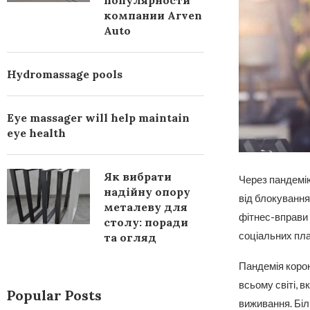
популярности
компании Arven
Auto
Hydromassage pools
Eye massager will help maintain
eye health
Як вибрати
Через пандемію
надійну опору
від блокування
металеву для
фітнес-вправи 
столу: поради
соціальних пла
та огляд
Пандемія корон
всьому світі, 
Popular Posts
виживання. Біль