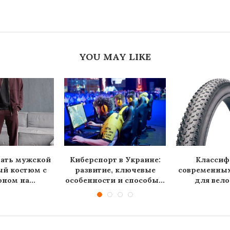
YOU MAY LIKE
рать мужской
Киберспорт в Украине:
Классиф
ый костюм с
развитие, ключевые
современны
ном на...
особенности и способы...
для вело
основные 