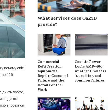
What services does Oak3D
provide?
Commercial
Coustic Power
Refrigeration
Logic AMP-460:
 у всьому світі
Equipment
what is it, what is
ягне 215
Repair: Causes of
it used for, and
Failure and the
common failures
Details of the
Work
ідчить про те,
 люди, які
осіб впоратися