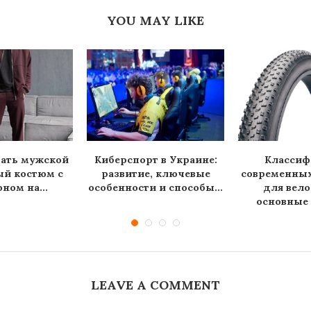
YOU MAY LIKE
рать мужской
Киберспорт в Украине:
Классиф
ый костюм с
развитие, ключевые
современны
ном на...
особенности и способы...
для вело
основные 
LEAVE A COMMENT