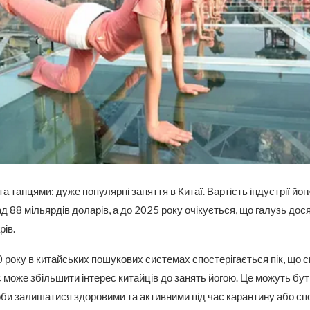
а танцями: дуже популярні заняття в Китаї. Вартість індустрії йоги
д 88 мільярдів доларів, а до 2025 року очікується, що галузь дос
рів.
 року в китайських пошукових системах спостерігається пік, що св
 може збільшити інтерес китайців до занять йогою. Це можуть бути
и залишатися здоровими та активними під час карантину або сп