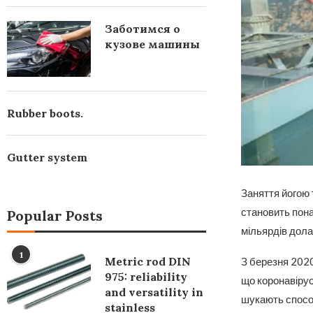
Заботимся о
кузове машины
Rubber boots.
Gutter system
Заняття йогою т
становить пона
Popular Posts
мільярдів дола
1
Metric rod DIN
З березня 2020
975: reliability
що коронавірус
and versatility in
шукають способ
stainless