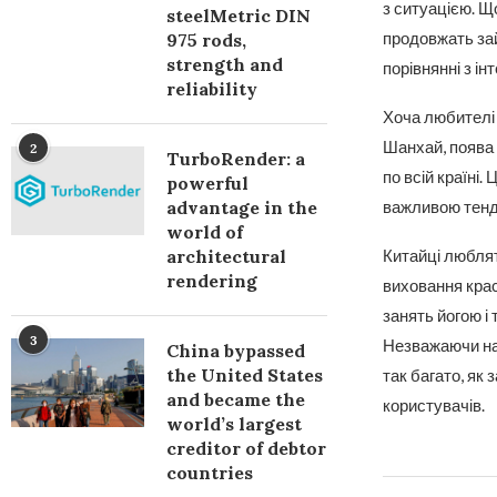
з ситуацією. Щ
steelMetric DIN
продовжать зай
975 rods,
strength and
порівнянні з ін
reliability
Хоча любителі 
Шанхай, поява 
2
TurboRender: a
по всій країні.
powerful
важливою тенде
advantage in the
world of
Китайці люблят
architectural
rendering
виховання крас
занять йогою і 
3
Незважаючи на 
China bypassed
the United States
так багато, як
and became the
користувачів.
world’s largest
creditor of debtor
countries