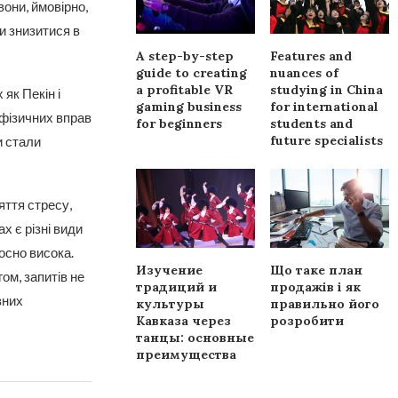
вони, ймовірно,
и знизитися в
A step-by-step
Features and
guide to creating
nuances of
a profitable VR
studying in China
як Пекін і
gaming business
for international
 фізичних вправ
for beginners
students and
future specialists
и стали
яття стресу,
х є різні види
носно висока.
Изучение
Що таке план
ом, запитів не
традиций и
продажів і як
вних
культуры
правильно його
Кавказа через
розробити
танцы: основные
преимущества