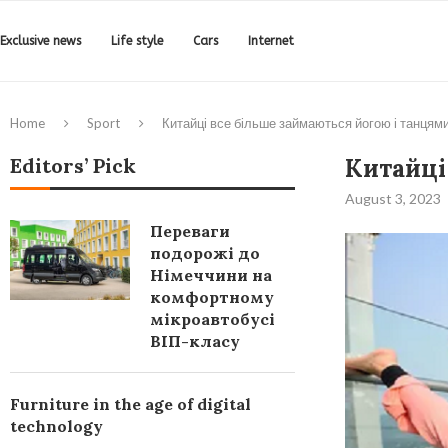
Exclusive news
Life style
Cars
Internet
Home
Sport
Китайці все більше займаються йогою і танцям
Editors’ Pick
Китайці
August 3, 2023
Переваги
подорожі до
Німеччини на
комфортному
мікроавтобусі
ВІП-класу
Furniture in the age of digital
technology