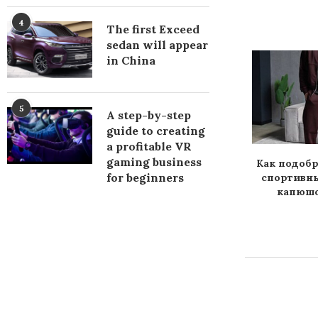
4
The first Exceed
sedan will appear
Choosing a barbecue for a
in China
summer residence and...
5
A step-by-step
guide to creating
a profitable VR
gaming business
фітнес-студії в
Как подоб
for beginners
таї зріс
спортивн
капюшо