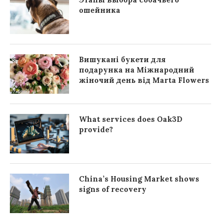
ошейника
Вишукані букети для
подарунка на Міжнародний
жіночий день від Marta Flowers
What services does Oak3D
provide?
China’s Housing Market shows
signs of recovery