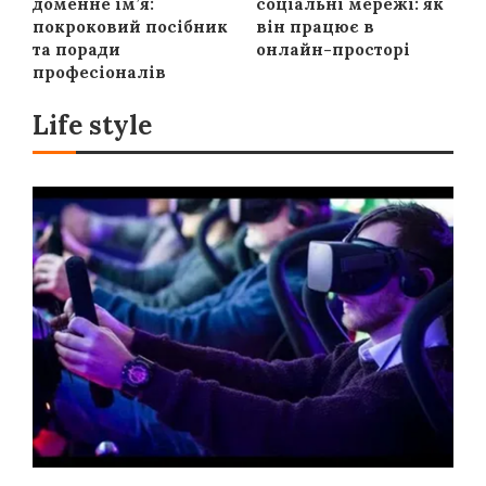
доменне ім’я:
соціальні мережі: як
покроковий посібник
він працює в
та поради
онлайн-просторі
професіоналів
Life style