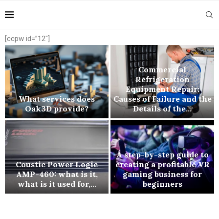
[ccpw id=”12″]
Commercial
Refrigeration
Equipment Repair:
e
What services does
Causes of Failure and the
Oak3D provide?
Details of the...
A step-by-step guide to
R
Coustic Power Logic
creating a profitable VR
AMP-460: what is it,
gaming business for
what is it used for,...
beginners