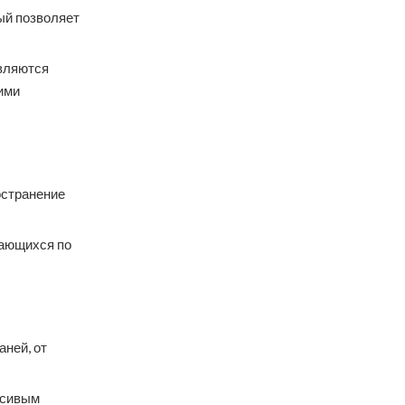
ый позволяет
являются
ими
остранение
чающихся по
аней, от
асивым