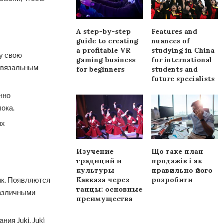
A step-by-step
Features and
guide to creating
nuances of
a profitable VR
studying in China
у свою
gaming business
for international
с вязальным
for beginners
students and
future specialists
нно
ока.
их
Изучение
Що таке план
традиций и
продажів і як
культуры
правильно його
ик. Появляются
Кавказа через
розробити
танцы: основные
различными
преимущества
ия Juki. Juki