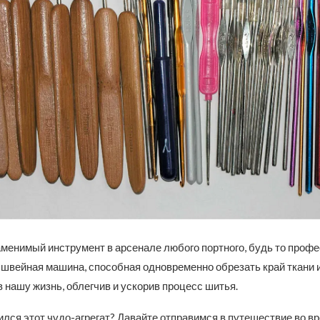
аменимый инструмент в арсенале любого портного, будь то проф
 швейная машина, способная одновременно обрезать край ткани и
 нашу жизнь, облегчив и ускорив процесс шитья.
ился этот чудо-агрегат? Давайте отправимся в путешествие во в