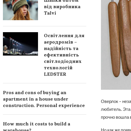
Шапки оптом
від виробника
Talvi
Освітлення для
аеродромів –
надійність та
ефективність
світлодіодних
технологій
LEDSTER
Pros and cons of buying an
apartment in a house under
Оверлок – нез
construction. Personal experience
любитель. Эта
прочно вошла в
How much it costs to build a
warehouse?
Но как же появ