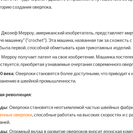
торию создания оверлока.
: Джозеф Мерроу, американский изобретатель, представляет мир
ю машинку” (“crochet”). Эта машина, названная так за схожесть 
 была первой, способной обметывать края трикотажных изделий.
: Мерроу получает патент на свое изобретение. Машинка постепе
ствуется, приобретая узнаваемые очертания современного оверл
0 века
: Оверлоки становятся более доступными, что приводит к 
ранению в швейной промышленности.
ая революция
:
оды
: Оверлоки становятся неотъемлемой частью швейных фабр
нные оверлоки
, способные работать на высоких скоростях и с 
аней.
оды
: Огромный вклад в развитие оверлоков вносит японская компан