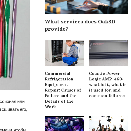
What services does Oak3D
provide?
Commercial
Coustic Power
Refrigeration
Logic AMP-460:
Equipment
what is it, what is
Repair: Causes of
it used for, and
Failure and the
common failures
Details of the
ессионал или
Work
 сшивать его,
ремени, чтобы