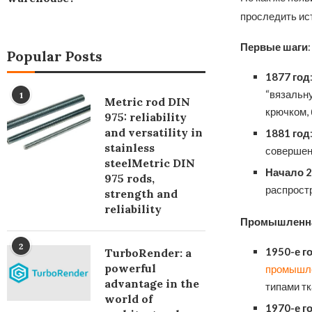
проследить ис
Первые шаги
:
Popular Posts
1877 год
“вязальну
1
Metric rod DIN
крючком,
975: reliability
and versatility in
1881 год
stainless
совершен
steelMetric DIN
Начало 2
975 rods,
распрост
strength and
reliability
Промышленн
2
1950-е г
TurboRender: a
powerful
промышле
advantage in the
типами тк
world of
1970-е г