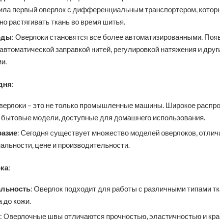
ила первый оверлок с дифференциальным транспортером, котор
о растягивать ткань во время шитья.
оды
: Оверлоки становятся все более автоматизированными. По
автоматической заправкой нитей, регулировкой натяжения и друг
и.
дня
:
Оверлоки – это не только промышленные машины. Широкое распр
 бытовые модели, доступные для домашнего использования.
разие
: Сегодня существует множество моделей оверлоков, отли
альности, цене и производительности.
ка
:
альность
: Оверлок подходит для работы с различными типами тк
 до кожи.
: Оверлочные швы отличаются прочностью, эластичностью и кр