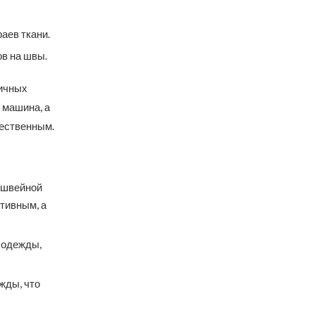
аев ткани.
ов на швы.
гичных
 машина, а
чественным.
и швейной
тивным, а
 одежды,
жды, что