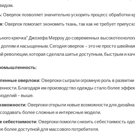
видом.
ь
: Оверлок позволяет значительно ускорить процесс обработки кр
я
: Оверлок помогает экономить ткань, так как не требует припуск
льного крючка” Джозефа Мерроу до современных высокотехноло
 долгим и насыщенным. Сегодня оверлок – это не просто швейная
й революции, которая сделала шитье доступным, быстрым и ка
промышленность
:
енные оверлоки
: Оверлоки сыграли огромную роль в развити
нности. Благодаря им производство одежды стало более эффек
изделий – выше.
озможности
: Оверлоки открыли новые возможности для дизайна
 создавать более сложные и интересные модели.
е себестоимости
: Оверлоки помогли снизить себестоимость оде
е более доступной для массового потребителя.