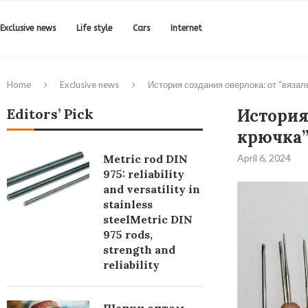
Exclusive news
Life style
Cars
Internet
Home
Exclusive news
История создания оверлока: от “вяза
Editors’ Pick
История
крючка”
Metric rod DIN
April 6, 2024
975: reliability
and versatility in
stainless
steelMetric DIN
975 rods,
strength and
reliability