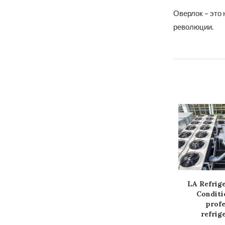
Оверлок – это 
революции.
the security of
Квест-команты в Киеве
LA Refrige
ontracts with
от компании Большой
Conditi
eb3...
Квест: путешествие...
profe
refrige