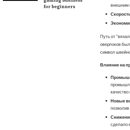
gaming business
внешним 
for beginners
Скорост
Экономи
Путь от “вяза
оверлоков был
символ швейно
Влияние на 
Промышл
промышле
качество 
Новые в
позволив
Снижени
сделало е