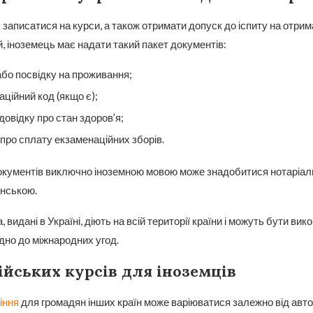
записатися на курси, а також отримати допуск до іспиту на отри
й, іноземець має надати такий пакет документів:
бо посвідку на проживання;
аційний код (якщо є);
овідку про стан здоров’я;
 про сплату екзаменаційних зборів.
окументів виключно іноземною мовою може знадобитися нотаріал
їнською.
, видані в Україні, діють на всій території країни і можуть бути вик
ідно до міжнародних угод.
ійських курсів для іноземців
іння
для громадян інших країн може варіюватися залежно від авт