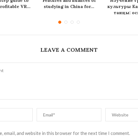
step guide to
Features and nuances of
Изучение т
rofitable VR...
studying in China for...
культуры Ка
танцы: ос
LEAVE A COMMENT
, email, and website in this browser for the next time I comment.