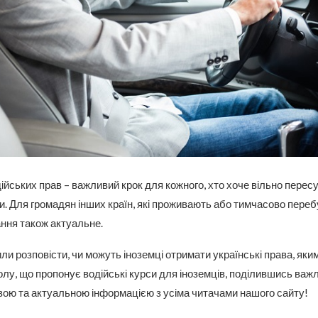
йських прав – важливий крок для кожного, хто хоче вільно перес
и. Для громадян інших країн, які проживають або тимчасово пере
ання також актуальне.
и розповісти, чи можуть іноземці отримати українські права, яким 
лу, що пропонує водійські курси для іноземців, поділившись важ
вою та актуальною інформацією з усіма читачами нашого сайту!