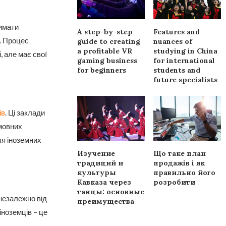
римати
A step-by-step
Features and
й. Процес
guide to creating
nuances of
a profitable VR
studying in China
, але має свої
gaming business
for international
for beginners
students and
future specialists
ів
. Ці заклади
омовних
ля іноземних
Изучение
Що таке план
традиций и
продажів і як
культуры
правильно його
Кавказа через
розробити
танцы: основные
 незалежно від
преимущества
ноземців – це