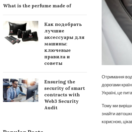
What is the perfume made of
Как подобрать
лучшие
аксессуары для
машины:
ключевые
правила и
советы
Отримання воді
Ensuring the
дорогами країн
security of smart
Україні, це пит
contracts with
Web3 Security
Тому ми вирішил
Audit
знайти автошко
корисною, ціка