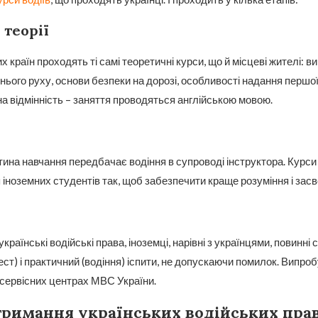
теорії
 країн проходять ті самі теоретичні курси, що й місцеві жителі: в
ього руху, основи безпеки на дорозі, особливості надання першо
а відмінність – заняття проводяться англійською мовою.
ина навчання передбачає водіння в супроводі інструктора. Курси
 іноземних студентів так, щоб забезпечити краще розуміння і зас
раїнські водійські права, іноземці, нарівні з українцями, повинні 
ест) і практичний (водіння) іспити, не допускаючи помилок. Випро
сервісних центрах МВС України.
римання українських водійських пра