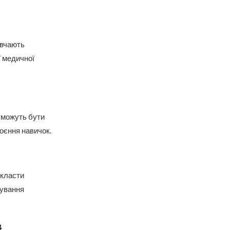
ивчають
ї медичної
 можуть бути
воєння навичок.
скласти
бування
в