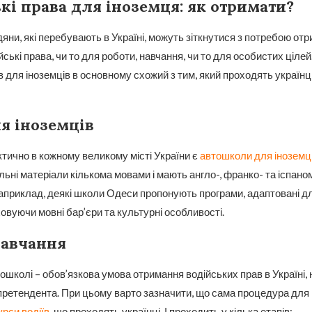
кі права для іноземця: як отримати?
дяни, які перебувають в Україні, можуть зіткнутися з потребою от
йські права, чи то для роботи, навчання, чи то для особистих ціле
 для іноземців в основному схожий з тим, який проходять українці
я іноземців
тично в кожному великому місті України є
автошколи для іноземц
ьні матеріали кількома мовами і мають англо-, франко- та іспан
Наприклад, деякі школи Одеси пропонують програми, адаптовані д
ховуючи мовні бар’єри та культурні особливості.
навчання
ошколі – обов’язкова умова отримання водійських прав в Україні,
ретендента. При цьому варто зазначити, що сама процедура для і
урси водіїв
, що проходять українці. І проходить у кілька етапів: