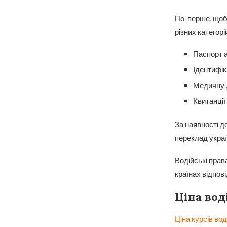
По-перше, щоб 
різних категорі
Паспорт а
Ідентифік
Медичну д
Квитанції
За наявності д
переклад укра
Водійські права
країнах відпов
Ціна вод
Ціна курсів вод