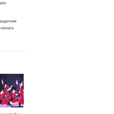
 або
додаткові
а оплата