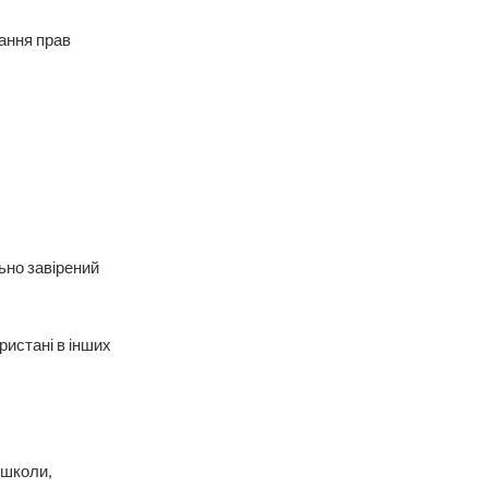
мання прав
ьно завірений
ористані в інших
ошколи,