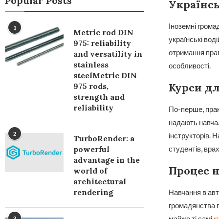
Popular Posts
Українсь
Іноземні грома
1
Metric rod DIN
українські воді
975: reliability
отримання прав
and versatility in
stainless
особливості.
steelMetric DIN
Курси дл
975 rods,
strength and
reliability
По-перше, прак
надають навчал
2
інструкторів. 
TurboRender: a
студентів, вра
powerful
advantage in the
Процес 
world of
architectural
rendering
Навчання в авт
громадянства п
майже ті самі
к
3