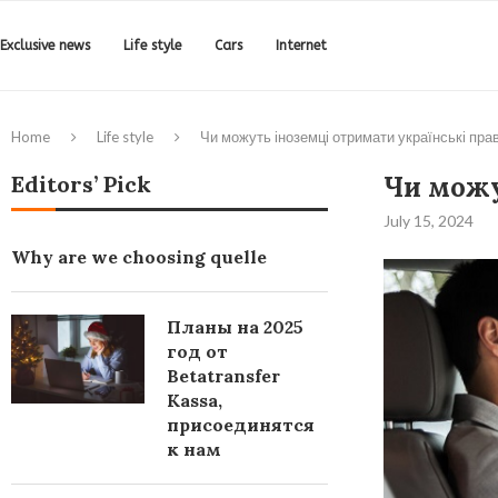
Exclusive news
Life style
Cars
Internet
Home
Life style
Чи можуть іноземці отримати українські пра
Editors’ Pick
Чи можу
July 15, 2024
Why are we choosing quelle
Планы на 2025
год от
Betatransfer
Kassa,
присоединятся
к нам