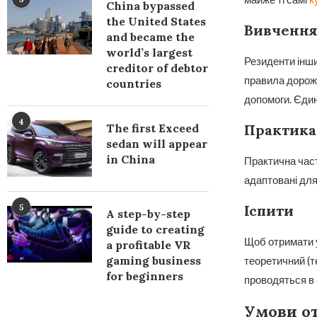
China bypassed
the United States
Вивчення 
and became the
world’s largest
Резиденти інших
creditor of debtor
правила дорожн
countries
допомоги. Єдин
4
Практика
The first Exceed
sedan will appear
in China
Практична част
адаптовані для
Іспити
5
A step-by-step
guide to creating
Щоб отримати ук
a profitable VR
gaming business
теоретичний (т
for beginners
проводяться в 
Умови от