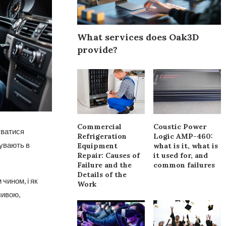
What services does Oak3D
provide?
Commercial
Coustic Power
уватися
Refrigeration
Logic AMP-460:
бувають в
Equipment
what is it, what is
Repair: Causes of
it used for, and
Failure and the
common failures
Details of the
чином, і як
Work
ливою,