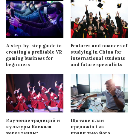
A step-by-step guide to
Features and nuances of
creating a profitable VR
studying in China for
gaming business for
international students
beginners
and future specialists
Изучение традиций и
Що таке план
культуры Кавказа
продажів і як
через танцы:
правильно його