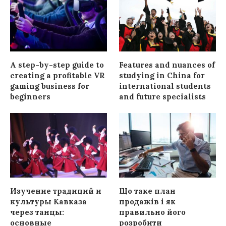
A step-by-step guide to
Features and nuances of
creating a profitable VR
studying in China for
gaming business for
international students
beginners
and future specialists
Изучение традиций и
Що таке план
культуры Кавказа
продажів і як
через танцы:
правильно його
основные
розробити