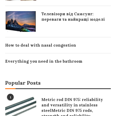
Телевізори від Самсунг:
переваги та найкращі моделі
How to deal with nasal congestion
Everything you need in the bathroom
Popular Posts
1
Metric rod DIN 975: reliability
and versatility in stainless
steelMetric DIN 975 rods,
strength and reliability